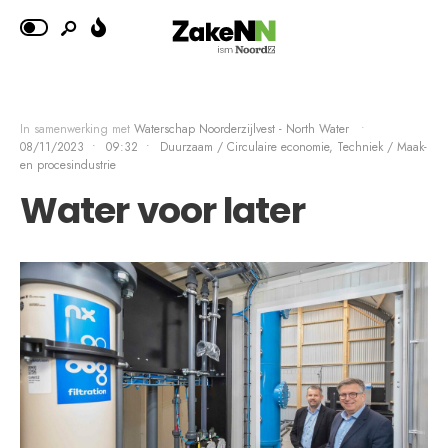
In samenwerking met
Waterschap Noorderzijlvest - North Water
•
08/11/2023
•
09:32
•
Duurzaam / Circulaire economie
,
Techniek / Maak-
en procesindustrie
Water voor later