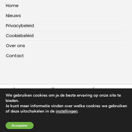
Home
Nieuws
Privacybeleid
Cookiebeleid
Over ons
Contact
FACEBOOK
INSTAGRAM
LINKEDIN
We gebruiken cookies om je de beste ervaring op onze site te
bieden.
Je kunt meer informatie vinden over welke cookies we gebruiken
HOME
NIEUWS
OVER ONS
CONTACT
of deze uitschakelen in de
instellingen
.
Copyright ©
2026
-
Multiplus Online
Accepteer