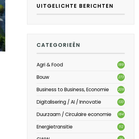
UITGELICHTE BERICHTEN
CATEGORIEËN
Agri & Food
189
Bouw
273
Business to Business, Economie
209
Digitalisering / AI / Innovatie
133
Duurzaam / Circulaire economie
184
Energietransitie
112
26