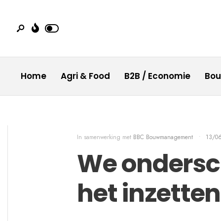
Home
Agri & Food
B2B / Economie
Bo
In samenwerking met
BBC Bouwmanagement
•
13/0
We ondersc
het inzette