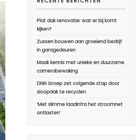
RECENTE BERICHTEN
Plat dak renovatie: wat er bij komt
kijken?
Zussen bouwen aan groeiend bedrijf
in garagedeuren
Maak kennis met unieke en duurzame
camerabewaking
DNN Groep zet volgende stap door
sloopdak te recyclen
‘Met slimme laadinfra het stroomnet
ontlasten’