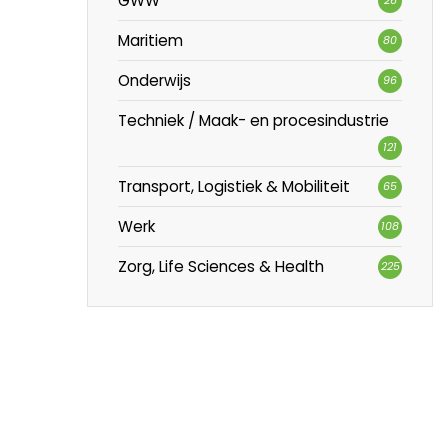
GWW
Maritiem
80
Onderwijs
96
Techniek / Maak- en procesindustrie
121
Transport, Logistiek & Mobiliteit
65
Werk
108
Zorg, Life Sciences & Health
225