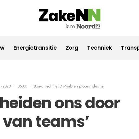
uw
Energietransitie
Zorg
Techniek
Transp
6/2023
•
06:00
•
Bouw
,
Techniek / Maak- en procesindustrie
heiden ons door
n van teams’