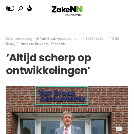
In samenwerking met
Van Braak Accountants
•
18/06/2022
•
10:25
•
Bouw
,
Business to Business, Economie
‘Altijd scherp op
ontwikkelingen’