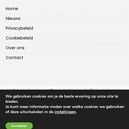
Home
Nieuws
Privacybeleid
Cookiebeleid
Over ons
Contact
FACEBOOK
INSTAGRAM
LINKEDIN
We gebruiken cookies om je de beste ervaring op onze site te
bieden.
Je kunt meer informatie vinden over welke cookies we gebruiken
HOME
NIEUWS
OVER ONS
CONTACT
of deze uitschakelen in de
instellingen
.
Copyright ©
2026
-
Multiplus Online
Accepteer