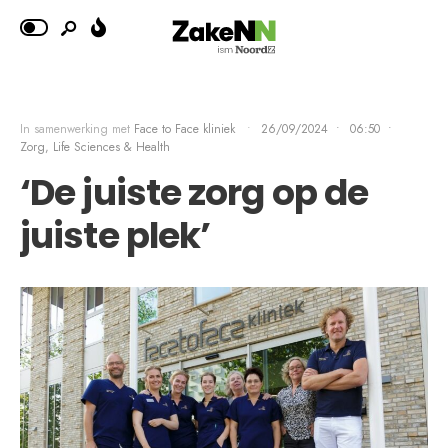
In samenwerking met
Face to Face kliniek
•
26/09/2024
•
06:50
•
Zorg, Life Sciences & Health
‘De juiste zorg op de
juiste plek’