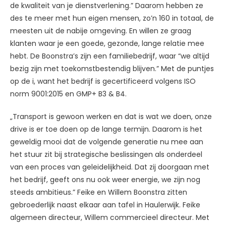
de kwaliteit van je dienstverlening.” Daarom hebben ze
des te meer met hun eigen mensen, zo’n 160 in totaal, de
meesten uit de nabije omgeving. En willen ze graag
klanten waar je een goede, gezonde, lange relatie mee
hebt. De Boonstra’s zijn een familiebedrijf, waar “we altijd
bezig zijn met toekomstbestendig blijven.” Met de puntjes
op de i, want het bedrijf is gecertificeerd volgens ISO
norm 9001:2015 en GMP+ B3 & B4.
„Transport is gewoon werken en dat is wat we doen, onze
drive is er toe doen op de lange termijn. Daarom is het
geweldig mooi dat de volgende generatie nu mee aan
het stuur zit bij strategische beslissingen als onderdeel
van een proces van geleidelijkheid. Dat zij doorgaan met
het bedrijf, geeft ons nu ook weer energie, we zijn nog
steeds ambitieus.” Feike en Willem Boonstra zitten
gebroederlijk naast elkaar aan tafel in Haulerwijk. Feike
algemeen directeur, Willem commercieel directeur. Met