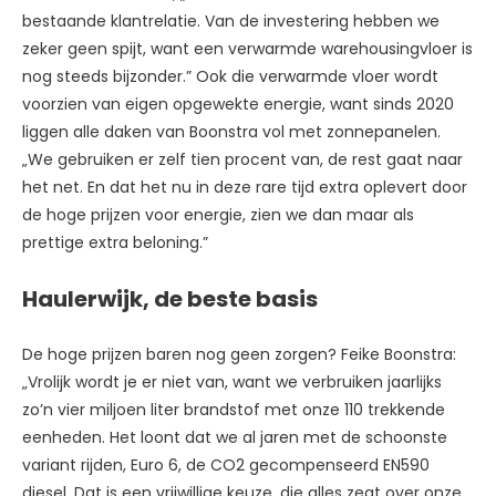
bestaande klantrelatie. Van de investering hebben we
zeker geen spijt, want een verwarmde warehousingvloer is
nog steeds bijzonder.” Ook die verwarmde vloer wordt
voorzien van eigen opgewekte energie, want sinds 2020
liggen alle daken van Boonstra vol met zonnepanelen.
„We gebruiken er zelf tien procent van, de rest gaat naar
het net. En dat het nu in deze rare tijd extra oplevert door
de hoge prijzen voor energie, zien we dan maar als
prettige extra beloning.”
Haulerwijk, de beste basis
De hoge prijzen baren nog geen zorgen? Feike Boonstra:
„Vrolijk wordt je er niet van, want we verbruiken jaarlijks
zo’n vier miljoen liter brandstof met onze 110 trekkende
eenheden. Het loont dat we al jaren met de schoonste
variant rijden, Euro 6, de CO2 gecompenseerd EN590
diesel. Dat is een vrijwillige keuze, die alles zegt over onze