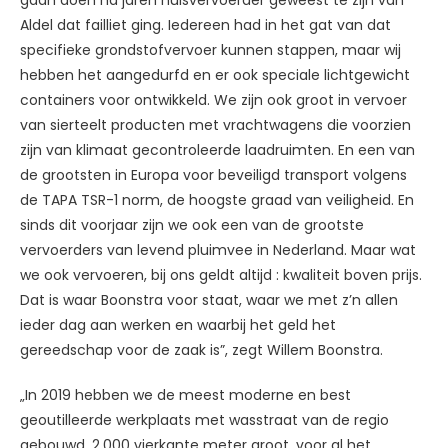
gaan doen na jaren huisvervoerder geweest te zijn van
Aldel dat failliet ging. Iedereen had in het gat van dat
specifieke grondstofvervoer kunnen stappen, maar wij
hebben het aangedurfd en er ook speciale lichtgewicht
containers voor ontwikkeld. We zijn ook groot in vervoer
van sierteelt producten met vrachtwagens die voorzien
zijn van klimaat gecontroleerde laadruimten. En een van
de grootsten in Europa voor beveiligd transport volgens
de TAPA TSR-1 norm, de hoogste graad van veiligheid. En
sinds dit voorjaar zijn we ook een van de grootste
vervoerders van levend pluimvee in Nederland. Maar wat
we ook vervoeren, bij ons geldt altijd : kwaliteit boven prijs.
Dat is waar Boonstra voor staat, waar we met z’n allen
ieder dag aan werken en waarbij het geld het
gereedschap voor de zaak is”, zegt Willem Boonstra.
„In 2019 hebben we de meest moderne en best
geoutilleerde werkplaats met wasstraat van de regio
gebouwd, 2.000 vierkante meter groot, voor al het