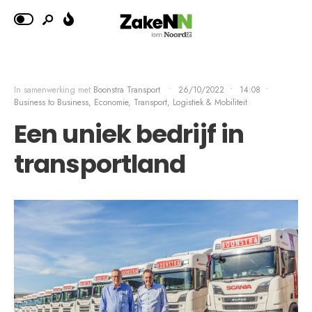
In samenwerking met
Boonstra Transport
•
26/10/2022
•
14:08
•
Business to Business, Economie
,
Transport, Logistiek & Mobiliteit
Een uniek bedrijf in
transportland