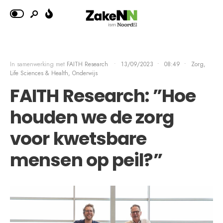
In samenwerking met
FAITH Research
•
13/09/2023
•
08:49
•
Zorg,
Life Sciences & Health
,
Onderwijs
FAITH Research: ”Hoe
houden we de zorg
voor kwetsbare
mensen op peil?”