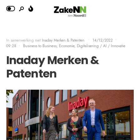
In samenwerking met
Inaday Merken & Patenten
•
14/12/2022
•
09:28
•
Business to Business, Economie
,
Digitalisering / AI / Innovatie
Inaday Merken &
Patenten