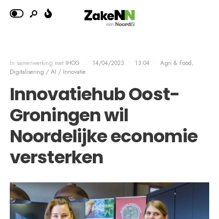
In samenwerking met
IHOG
•
14/04/2023
•
13:04
•
Agri & Food
,
Digitalisering / AI / Innovatie
Innovatiehub Oost-
Groningen wil
Noordelijke economie
versterken