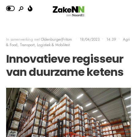
In samenwerking met
Oldenburger|Fritom
•
18/04/2023
•
14:39
•
Agri
& Food
,
Transport, Logistiek & Mobiliteit
Innovatieve regisseur
van duurzame ketens