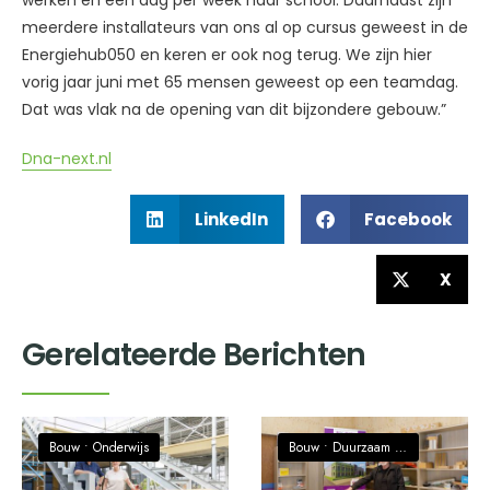
werken en een dag per week naar school. Daarnaast zijn
meerdere installateurs van ons al op cursus geweest in de
Energiehub050 en keren er ook nog terug. We zijn hier
vorig jaar juni met 65 mensen geweest op een teamdag.
Dat was vlak na de opening van dit bijzondere gebouw.”
Dna-next.nl
LinkedIn
Facebook
X
Gerelateerde Berichten
Bouw
•
Onderwijs
Bouw
•
Duurzaam / Circulaire economie