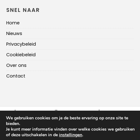
SNEL NAAR
Home
Nieuws
Privacybeleid
Cookiebeleid
Over ons
Contact
FACEBOOK
INSTAGRAM
LINKEDIN
We gebruiken cookies om je de beste ervaring op onze site te
bieden.
Je kunt meer informatie vinden over welke cookies we gebruiken
HOME
NIEUWS
OVER ONS
CONTACT
of deze uitschakelen in de
instellingen
.