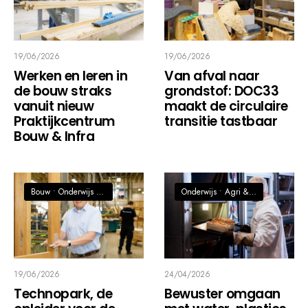
19/06/2026
19/06/2026
Werken en leren in
Van afval naar
de bouw straks
grondstof: DOC33
vanuit nieuw
maakt de circulaire
Praktijkcentrum
transitie tastbaar
Bouw & Infra
Bouw
•
Onderwijs
•
Techniek / Maak- en procesindustrie
Onderwijs
•
Agri & Food
19/06/2026
24/04/2026
Technopark, de
Bewuster omgaan