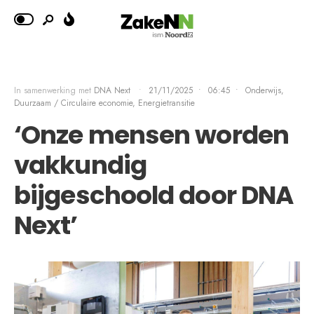
In samenwerking met
DNA Next
•
21/11/2025
•
06:45
•
Onderwijs
,
Duurzaam / Circulaire economie
,
Energietransitie
‘Onze mensen worden
vakkundig
bijgeschoold door DNA
Next’