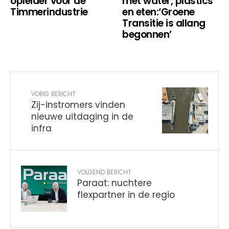
opleider voor de
met water, plastics
Timmerindustrie
en eten:‘Groene
Transitie is allang
begonnen’
VORIG BERICHT
Zij-instromers vinden
nieuwe uitdaging in de
infra
VOLGEND BERICHT
Paraat: nuchtere
flexpartner in de regio