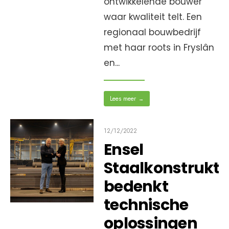
ontwikkelende bouwer
waar kwaliteit telt. Een
regionaal bouwbedrijf
met haar roots in Fryslân
en
...
Lees meer
→
12/12/2022
Ensel
Staalkonstrukti
bedenkt
technische
oplossingen