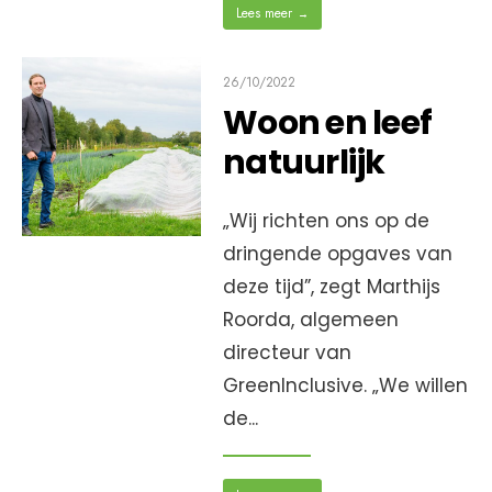
Lees meer
→
26/10/2022
Woon en leef
natuurlijk
„Wij richten ons op de
dringende opgaves van
deze tijd”, zegt Marthijs
Roorda, algemeen
directeur van
GreenInclusive. „We willen
de
...