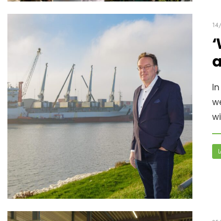
14
‘
a
In
w
wi
L