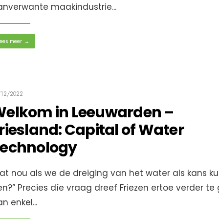
anverwante maakindustrie
...
ees meer
→
/12/2022
elkom in Leeuwarden –
riesland: Capital of Water
echnology
at nou als we de dreiging van het water als kans k
en?” Precies díe vraag dreef Friezen ertoe verder te
an enkel
...