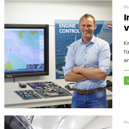
06
I
v
Kw
f
e
L
06