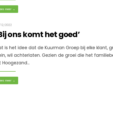
ees meer
→
/12/2022
Bij ons komt het goed’
t is het idee dat de Kuurman Groep bij elke klant, g
ein, wil achterlaten. Gezien de groei die het familiebe
it Hoogezand
...
ees meer
→