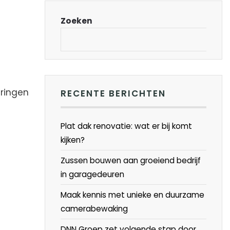
Zoeken
uringen
RECENTE BERICHTEN
Plat dak renovatie: wat er bij komt
kijken?
Zussen bouwen aan groeiend bedrijf
in garagedeuren
Maak kennis met unieke en duurzame
camerabewaking
DNN Groep zet volgende stap door