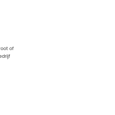
root of
drijf