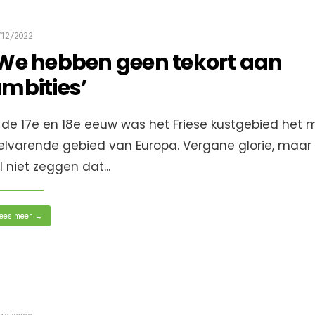
/12/2022
We hebben geen tekort aan
mbities’
 de 17e en 18e eeuw was het Friese kustgebied het 
elvarende gebied van Europa. Vergane glorie, maar
l niet zeggen dat
...
ees meer
→