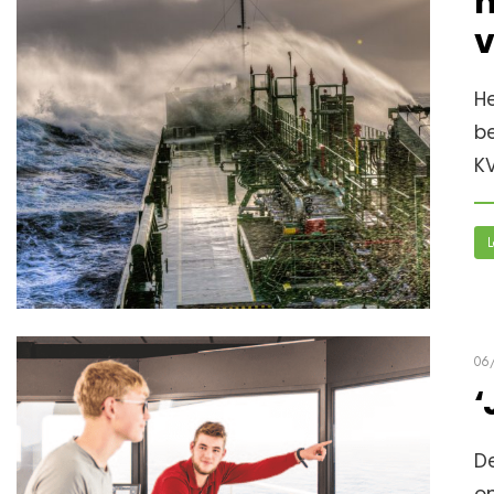
n
v
He
b
K
L
06
‘
De