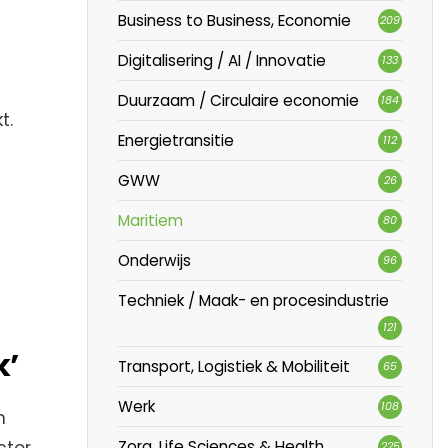
Business to Business, Economie
209
Digitalisering / AI / Innovatie
133
Duurzaam / Circulaire economie
184
t.
Energietransitie
112
GWW
26
Maritiem
80
Onderwijs
96
Techniek / Maak- en procesindustrie
121
k’
Transport, Logistiek & Mobiliteit
65
Werk
108
n
Zorg, Life Sciences & Health
225