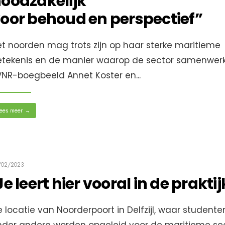
oodzakelijk
oor behoud en perspectief”
t noorden mag trots zijn op haar sterke maritieme
etekenis en de manier waarop de sector samenwerk
VNR-boegbeeld Annet Koster en
...
ees meer
→
/02/2023
Je leert hier vooral in de praktij
 locatie van Noorderpoort in Delfzijl, waar studente