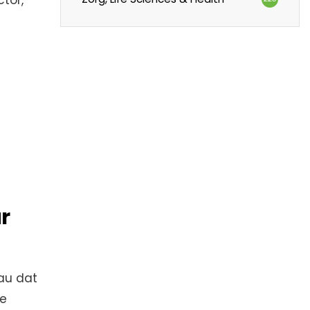
tor,
r
au dat
de