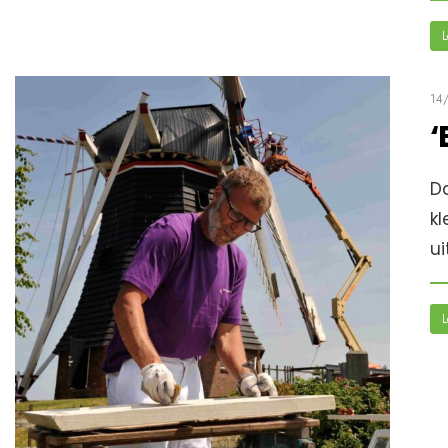
L
14
‘
Da
kl
u
L