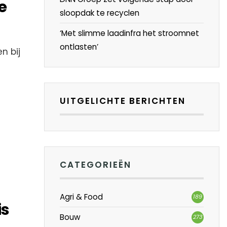
e
sloopdak te recyclen
‘Met slimme laadinfra het stroomnet
ontlasten’
n bij
UITGELICHTE BERICHTEN
CATEGORIEËN
Agri & Food
189
is
Bouw
273