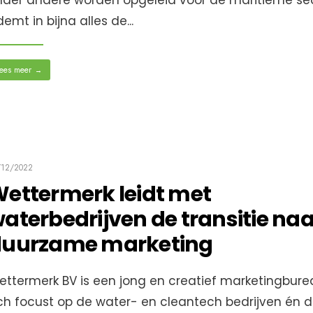
nder andere worden opgeleid voor de maritieme sec
emt in bijna alles de
...
ees meer
→
/12/2022
ettermerk leidt met
aterbedrijven de transitie naa
uurzame marketing
ettermerk BV is een jong en creatief marketingbure
ich focust op de water- en cleantech bedrijven én 