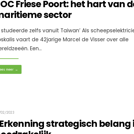
OC Friese Poort: het hart van d
aritieme sector
k studeerde zelfs vanuit Taiwan’ Als scheepselektricie
skalis vaart de 42jarige Marcel de Visser over alle
ereldzeeën. Een
...
ees meer
→
/02/2023
Erkenning strategisch belang 