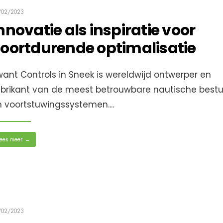
/02/2023
nnovatie als inspiratie voor
oortdurende optimalisatie
ant Controls in Sneek is wereldwijd ontwerper en
abrikant van de meest betrouwbare nautische best
n voortstuwingssystemen.
...
ees meer
→
/02/2023