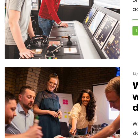
o
ad
L
14
W
w
d
W
z