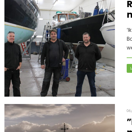
R
m
‘I
Bo
w
L
06
”