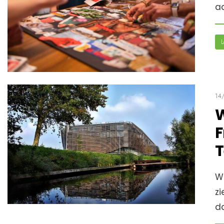
a
L
14
W
F
T
W
zi
d